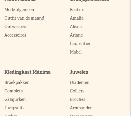
Mode algemeen
Beatrix
Outfit van de maand
Amalia
Ontwerpers
Alexia
Accessoires
Ariane
Laurentien
Mabel
Kledingkast Máxima
Juwelen
Broekpakken
Diademen
Complets
Colliers
Galajurken
Broches
Jumpsuits
Armbanden
Jurken
Oorhangers
Mantels
Parures