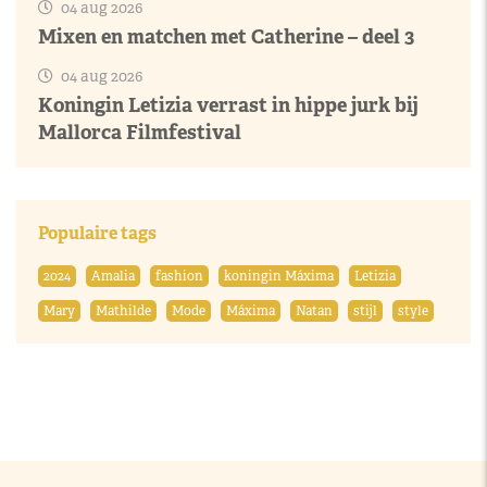
04 aug 2026
Mixen en matchen met Catherine – deel 3
04 aug 2026
Koningin Letizia verrast in hippe jurk bij
Mallorca Filmfestival
Populaire tags
2024
Amalia
fashion
koningin Máxima
Letizia
Mary
Mathilde
Mode
Máxima
Natan
stijl
style