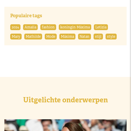
Populaire tags
2024
Amalia
fashion
koningin Máxima
Letizia
Mary
Mathilde
Mode
Máxima
Natan
stijl
style
Uitgelichte onderwerpen