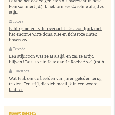
Ik vind het ook zo genieten dit overzicht in deze
komkommertijd:) Ik heb prinses Caroline altijd zo
stijl..
colora
Echt genieten is dit overzicht. De avondjurk met
het enorme witte dons, tule en lichtroze linten
boven zw..
Trixedo
Een stijlicoon was ze al altijd, en zal ze altijd
blijven ! Dat is ze in feite aan 'le Rocher' wel (tot h..
Juliette07
Wat leuk om de beelden van jaren geleden terug
te zien. Een stijl, die zich moeilijk in een woord
laat sa..
Meest gelezen