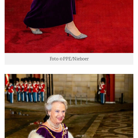
Foto ©PPE/Nieboer