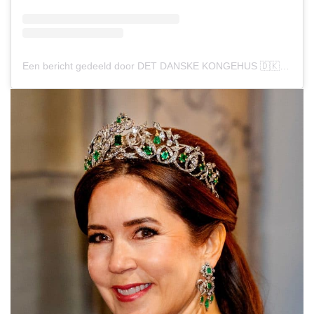
Een bericht gedeeld door DET DANSKE KONGEHUS 🇩🇰 (@detdanskekongehus)