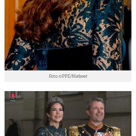
Foto ©PPE/Nieboer