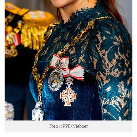
Foto ©PPE/Nieboer