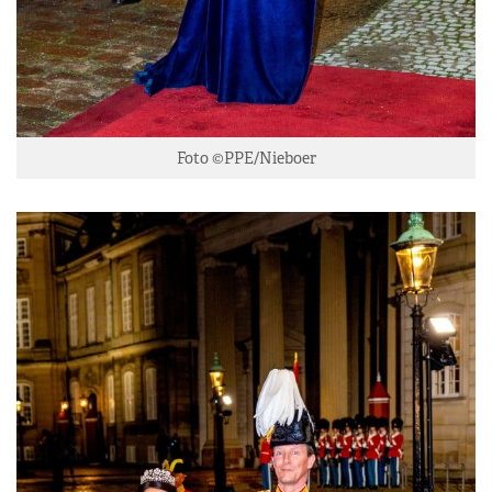
Foto ©PPE/Nieboer