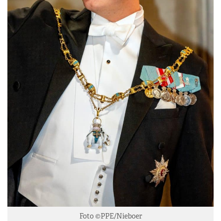
Foto ©PPE/Nieboer