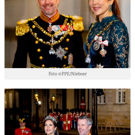
Foto ©PPE/Nieboer