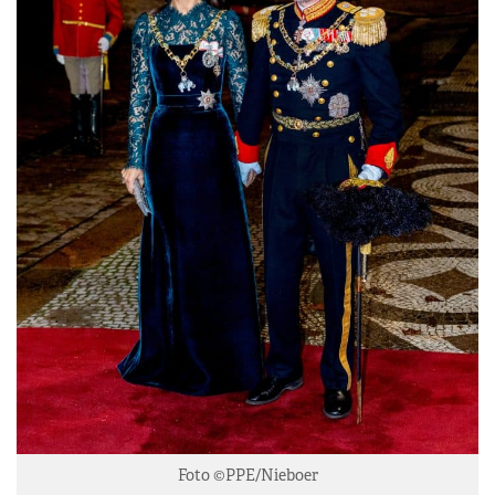
Foto ©PPE/Nieboer