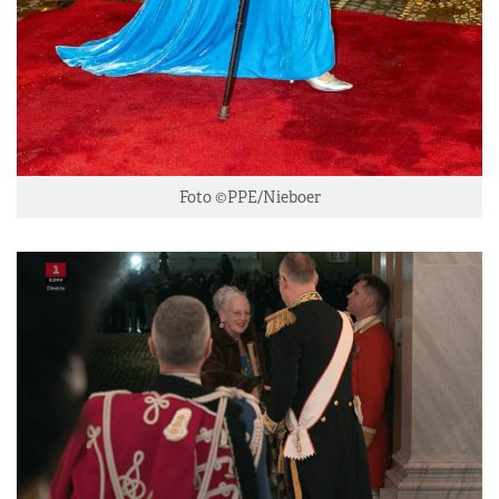
Foto ©PPE/Nieboer