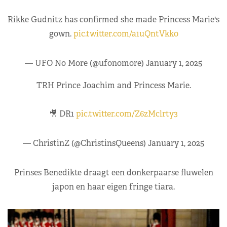
Rikke Gudnitz has confirmed she made Princess Marie's
gown.
pic.twitter.com/a1uQntVkk0
— UFO No More (@ufonomore)
January 1, 2025
TRH Prince Joachim and Princess Marie.
🎥 DR1
pic.twitter.com/Z6zMclrty3
— ChristinZ (@ChristinsQueens)
January 1, 2025
Prinses Benedikte draagt een donkerpaarse fluwelen
japon en haar eigen fringe tiara.