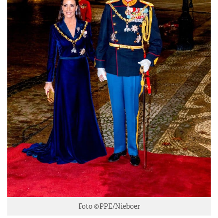
Foto ©PPE/Nieboer