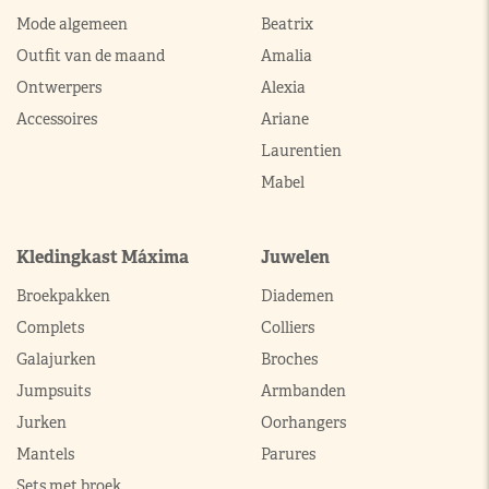
Mode algemeen
Beatrix
Outfit van de maand
Amalia
Ontwerpers
Alexia
Accessoires
Ariane
Laurentien
Mabel
Kledingkast Máxima
Juwelen
Broekpakken
Diademen
Complets
Colliers
Galajurken
Broches
Jumpsuits
Armbanden
Jurken
Oorhangers
Mantels
Parures
Sets met broek