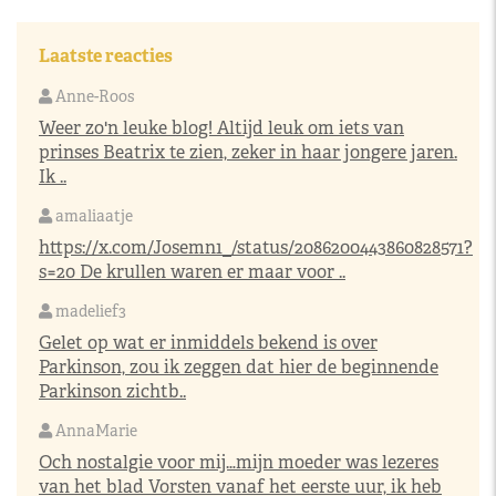
Laatste reacties
Anne-Roos
Weer zo'n leuke blog! Altijd leuk om iets van
prinses Beatrix te zien, zeker in haar jongere jaren.
Ik ..
amaliaatje
https://x.com/Josemn1_/status/2086200443860828571?
s=20
De krullen waren er maar voor ..
madelief3
Gelet op wat er inmiddels bekend is over
Parkinson, zou ik zeggen dat hier de beginnende
Parkinson zichtb..
AnnaMarie
Och nostalgie voor mij…mijn moeder was lezeres
van het blad Vorsten vanaf het eerste uur, ik heb