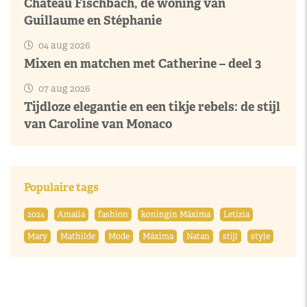
Château Fischbach, de woning van
Guillaume en Stéphanie
04 aug 2026
Mixen en matchen met Catherine – deel 3
07 aug 2026
Tijdloze elegantie en een tikje rebels: de stijl
van Caroline van Monaco
Populaire tags
2024
Amalia
fashion
koningin Máxima
Letizia
Mary
Mathilde
Mode
Máxima
Natan
stijl
style