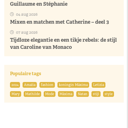
Guillaume en Stéphanie
04 aug 2026
Mixen en matchen met Catherine – deel 3
07 aug 2026
Tijdloze elegantie en een tikje rebels: de stijl
van Caroline van Monaco
Populaire tags
2024
Amalia
fashion
koningin Máxima
Letizia
Mary
Mathilde
Mode
Máxima
Natan
stijl
style