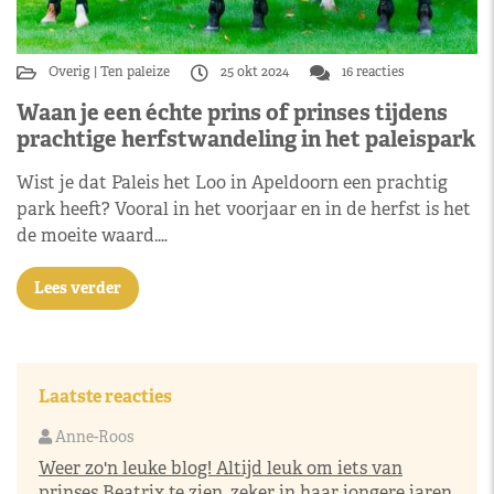
Overig
Ten paleize
25 okt 2024
16 reacties
Waan je een échte prins of prinses tijdens
prachtige herfstwandeling in het paleispark
Wist je dat Paleis het Loo in Apeldoorn een prachtig
park heeft? Vooral in het voorjaar en in de herfst is het
de moeite waard.…
Lees verder
Laatste reacties
Anne-Roos
Weer zo'n leuke blog! Altijd leuk om iets van
prinses Beatrix te zien, zeker in haar jongere jaren.