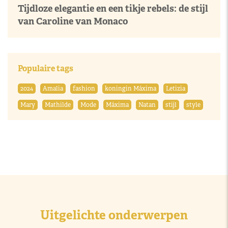
Tijdloze elegantie en een tikje rebels: de stijl
van Caroline van Monaco
Populaire tags
2024
Amalia
fashion
koningin Máxima
Letizia
Mary
Mathilde
Mode
Máxima
Natan
stijl
style
Uitgelichte onderwerpen