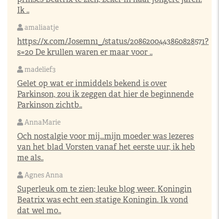
Ik ..
amaliaatje
https://x.com/Josemn1_/status/2086200443860828571?
s=20
De krullen waren er maar voor ..
madelief3
Gelet op wat er inmiddels bekend is over
Parkinson, zou ik zeggen dat hier de beginnende
Parkinson zichtb..
AnnaMarie
Och nostalgie voor mij…mijn moeder was lezeres
van het blad Vorsten vanaf het eerste uur, ik heb
me als..
Agnes Anna
Superleuk om te zien; leuke blog weer. Koningin
Beatrix was echt een statige Koningin. Ik vond
dat wel mo..