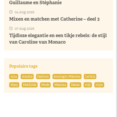
Guillaume en Stéphanie
04 aug 2026
Mixen en matchen met Catherine – deel 3
07 aug 2026
Tijdloze elegantie en een tikje rebels: de stijl
van Caroline van Monaco
Populaire tags
2024
Amalia
fashion
koningin Máxima
Letizia
Mary
Mathilde
Mode
Máxima
Natan
stijl
style