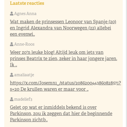
Laatste reacties
Agnes Anna
Wat maken de prinsessen Leonoor van Spanje (20)
en Ingrid Alexandra van Noorwegen (22) allebei
een evenwi..
Anne-Roos
Weer zo'n leuke blog! Altijd leuk om iets van
prinses Beatrix te zien, zeker in haar jongere jaren.
Ik ..
amaliaatje
https://x.com/Josemn1_/status/2086200443860828571?
s=20
De krullen waren er maar voor ..
madelief3
Gelet op wat er inmiddels bekend is over
Parkinson, zou ik zeggen dat hier de beginnende
Parkinson zichtb..