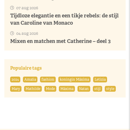
07 aug 2026
Tijdloze elegantie en een tikje rebels: de stijl
van Caroline van Monaco
04 aug 2026
Mixen en matchen met Catherine – deel 3
Populaire tags
2024
Amalia
fashion
koningin Máxima
Letizia
Mary
Mathilde
Mode
Máxima
Natan
stijl
style