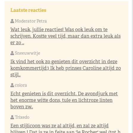
Laatste reacties
Moderator Petra
Wat leuk, jullie reacties! Was ook leuk om te
schrijven. Kostte veel tijd, maar dan extra leuk als
er zo ..
Sneeuwwitje
Ik vind het ook zo genieten dit overzicht in deze
komkommertijd:) Ik heb prinses Caroline altijd zo
stijl..
colora
Echt genieten is dit overzicht. De avondjurk met
het enorme witte dons, tule en lichtroze linten
boven zw..
Trixedo
Een stijlicoon was ze al altijd, en zal ze altijd
blijven ! Dat is ze in feite aan 'le Rocher' wel (tot h..