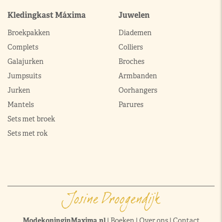
Kledingkast Máxima
Juwelen
Broekpakken
Diademen
Complets
Colliers
Galajurken
Broches
Jumpsuits
Armbanden
Jurken
Oorhangers
Mantels
Parures
Sets met broek
Sets met rok
ModekoninginMaxima.nl
|
Boeken
|
Over ons
|
Contact