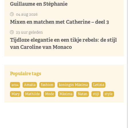
Guillaume en Stéphanie
04 aug 2026
Mixen en matchen met Catherine – deel 3
23 uur geleden
Tijdloze elegantie en een tikje rebels: de stijl
van Caroline van Monaco
Populaire tags
2024
Amalia
fashion
koningin Máxima
Letizia
Mary
Mathilde
Mode
Máxima
Natan
stijl
style