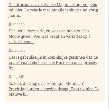
De informatie over Sverre Magnus klopt volgens
mij niet. De relatie met Amalie is sinds eind vorig
jaar u..
siobhan
Heel leuk deze serie, en wat een mooi outfits.
Mooie queen! Wel wat braaf en variaties op t
zelfde thema..
siobhan
Het is gebruikelijk in koninklijke gezinnen dat de
'spare' gaat rebelleren zie Harrie en onze prinses
Ire..
IngridK
Zo leuk dit blog over koningin ' Glimlach'.
Prachtige jurken + hoeden draagt Beatrix hier. De
blauwe bl..