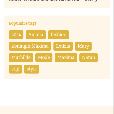
Populaire tags
2024
Amalia
fashion
koningin Máxima
Letizia
Mary
Mathilde
Mode
Máxima
Natan
stijl
style