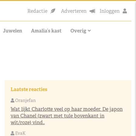
Redactie
Adverteren
Inloggen
Juwelen
Amalia’s kast
Overig
Laatste reacties
Oranjefan
Wat lijkt Charlotte veel op haar moeder. De japon
van Chanel (zwart met tule bovenkant in
wit/roze) vind..
EvaK