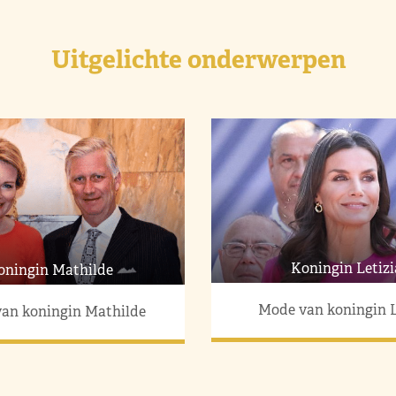
Uitgelichte onderwerpen
Koningin Letizi
oningin Mathilde
Mode van koningin L
an koningin Mathilde