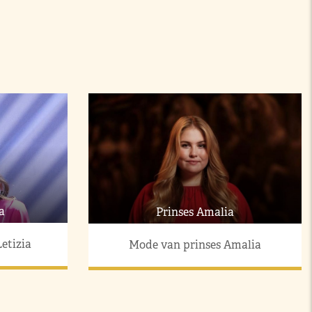
a
Prinses Amalia
etizia
Mode van prinses Amalia