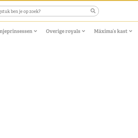
njeprinsessen
Overige royals
Máxima’s kast