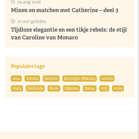
04 aug 2026
Mixen en matchen met Catherine – deel 3
10 uur geleden
Tijdloze elegantie en een tikje rebels: de stijl
van Caroline van Monaco
Populaire tags
2024
Amalia
fashion
koningin Máxima
Letizia
Mary
Mathilde
Mode
Máxima
Natan
stijl
style