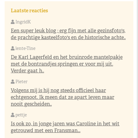
Laatste reacties
IngridK
Een super leuk blog ; erg fijn met alle gezinsfoto's,
de prachtige kasteelfoto's en de historische achte..
lente-Tine
De Karl Lagerfeld en het bruinrode mantelpakje
met de bontrandjes springen er voor mij uit.
Verder gaat h..
Pieter
Volgens mij is hij nog steeds officieel haar
echtgenoot. Ik meen dat ze apart leven maar
nooit gescheiden..
pettje
Is ook zo, in jonge jaren was Caroline in het wit
getrouwd met een Fransman...