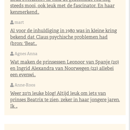
steeds mooi, ook leuk met de fascinator. En haar
kenmerkend..
mart
Al voor de inhuldiging in 1980 was in kleine kring
bekend dat Claus psychische problemen had
(bron: 'Beat..
Agnes Anna
Wat maken de prinsessen Leonoor van Spanje (20)
en Ingrid Alexandra van Noorwegen (22) allebei
een evenwi..
Anne-Roos
Weer zo'n leuke blog! Altijd leuk om iets van
prinses Beatrix te zien, zeker in haar jongere jaren.
Ik ..