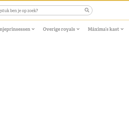
njeprinsessen
Overige royals
Máxima’s kast