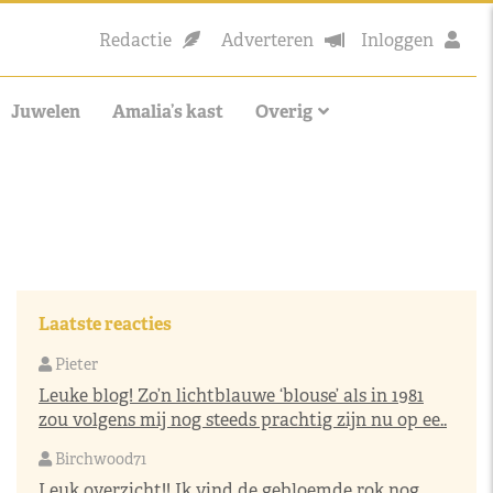
Redactie
Adverteren
Inloggen
Juwelen
Amalia’s kast
Overig
Laatste reacties
Pieter
Leuke blog! Zo’n lichtblauwe ‘blouse’ als in 1981
zou volgens mij nog steeds prachtig zijn nu op ee..
Birchwood71
Leuk overzicht!! Ik vind de gebloemde rok nog