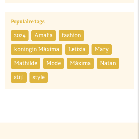
Populaire tags
2024
Amalia
fashion
koningin Máxima
Letizia
Mary
Mathilde
Mode
Máxima
Natan
stijl
style