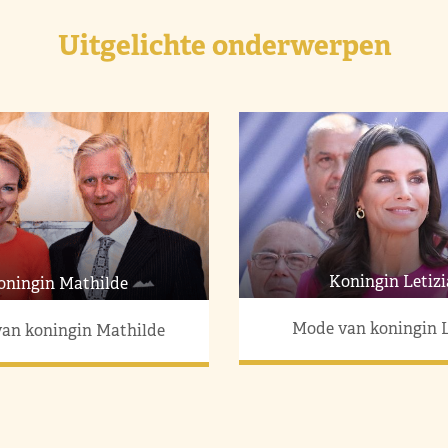
Uitgelichte onderwerpen
Koningin Letizi
oningin Mathilde
Mode van koningin L
an koningin Mathilde