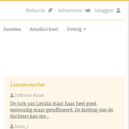
Redactie
Adverteren
Inloggen
Juwelen
Amalia’s kast
Overig
Laatste reacties
Juffrouw Annie
De jurk van Letizia staat haar heel goed,
eenvoudig maar geraffineerd. De kleding van de
dochters kan me ..
Anna_1