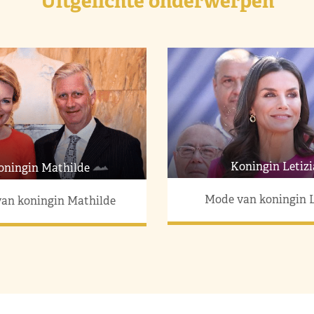
Uitgelichte onderwerpen
Koningin Letizi
oningin Mathilde
Mode van koningin L
an koningin Mathilde