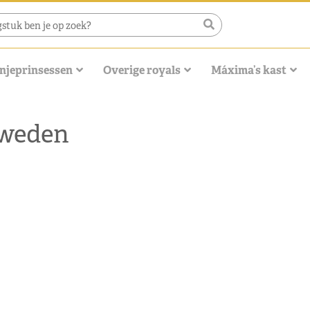
njeprinsessen
Overige royals
Máxima’s kast
Zweden