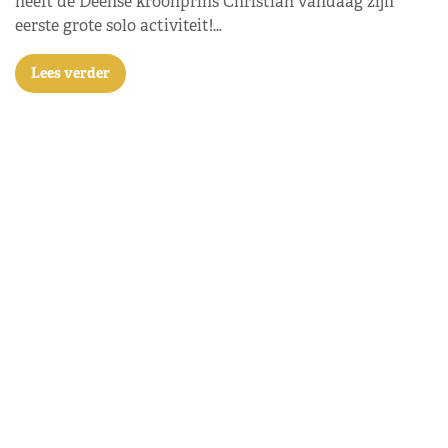
heeft de Deense kroonprins Christian vandaag zijn
eerste grote solo activiteit!…
Lees verder