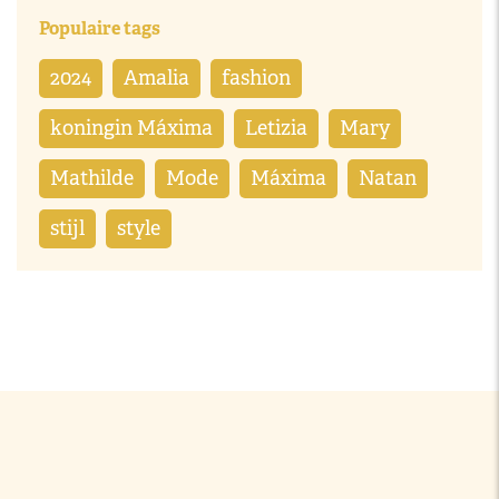
Populaire tags
2024
Amalia
fashion
koningin Máxima
Letizia
Mary
Mathilde
Mode
Máxima
Natan
stijl
style