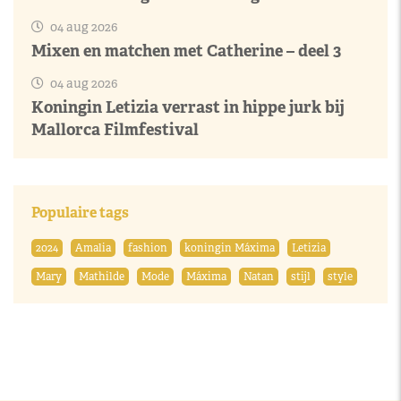
04 aug 2026
Mixen en matchen met Catherine – deel 3
04 aug 2026
Koningin Letizia verrast in hippe jurk bij
Mallorca Filmfestival
Populaire tags
2024
Amalia
fashion
koningin Máxima
Letizia
Mary
Mathilde
Mode
Máxima
Natan
stijl
style