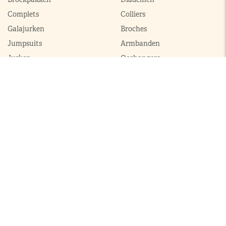
Complets
Colliers
Galajurken
Broches
Jumpsuits
Armbanden
Jurken
Oorhangers
Mantels
Parures
Sets met broek
Sets met rok
ModekoninginMaxima.nl
|
Boeken
|
Over ons
|
Contact