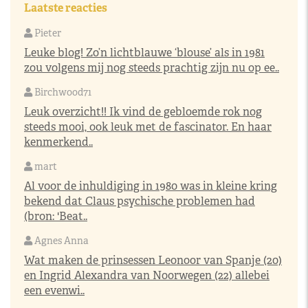
Laatste reacties
Pieter
Leuke blog! Zo’n lichtblauwe ‘blouse’ als in 1981
zou volgens mij nog steeds prachtig zijn nu op ee..
Birchwood71
Leuk overzicht!! Ik vind de gebloemde rok nog
steeds mooi, ook leuk met de fascinator. En haar
kenmerkend..
mart
Al voor de inhuldiging in 1980 was in kleine kring
bekend dat Claus psychische problemen had
(bron: 'Beat..
Agnes Anna
Wat maken de prinsessen Leonoor van Spanje (20)
en Ingrid Alexandra van Noorwegen (22) allebei
een evenwi..