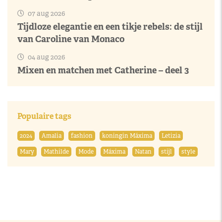
07 aug 2026
Tijdloze elegantie en een tikje rebels: de stijl
van Caroline van Monaco
04 aug 2026
Mixen en matchen met Catherine – deel 3
Populaire tags
2024
Amalia
fashion
koningin Máxima
Letizia
Mary
Mathilde
Mode
Máxima
Natan
stijl
style