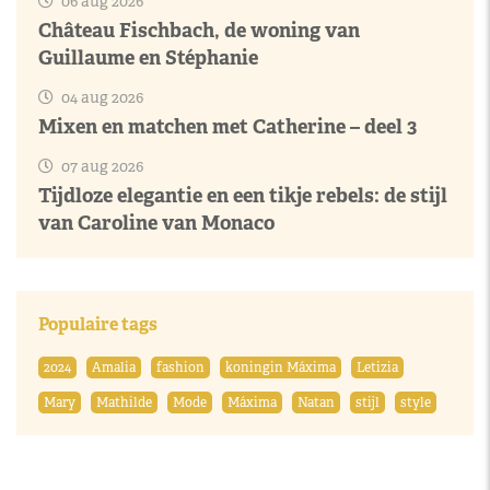
06 aug 2026
Château Fischbach, de woning van
Guillaume en Stéphanie
04 aug 2026
Mixen en matchen met Catherine – deel 3
07 aug 2026
Tijdloze elegantie en een tikje rebels: de stijl
van Caroline van Monaco
Populaire tags
2024
Amalia
fashion
koningin Máxima
Letizia
Mary
Mathilde
Mode
Máxima
Natan
stijl
style