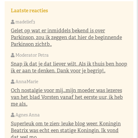
Laatste reacties
madelief3
Gelet op wat er inmiddels bekend is over
Parkinson, zou ik zeggen dat hier de beginnende
Parkinson zichtb..
Moderator Petra
Snap ik dat je dat liever wilt. Als ik thuis ben hoop
ik er aan te denken. Dank voor je begrip!..
AnnaMarie
Och nostalgie voor mij…mijn moeder was lezeres
van het blad Vorsten vanaf het eerste uur, ik heb
me als..
Agnes Anna
Superleuk om te zien; leuke blog weer. Koningin
Beatrix was echt een statige Koningin. Ik vond
dat wel mo..