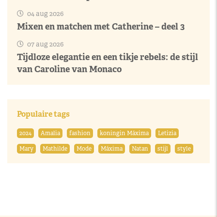
04 aug 2026
Mixen en matchen met Catherine – deel 3
07 aug 2026
Tijdloze elegantie en een tikje rebels: de stijl
van Caroline van Monaco
Populaire tags
2024
Amalia
fashion
koningin Máxima
Letizia
Mary
Mathilde
Mode
Máxima
Natan
stijl
style