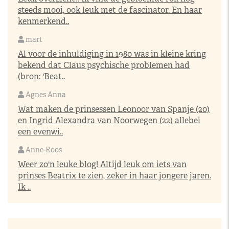
steeds mooi, ook leuk met de fascinator. En haar
kenmerkend..
mart
Al voor de inhuldiging in 1980 was in kleine kring
bekend dat Claus psychische problemen had
(bron: 'Beat..
Agnes Anna
Wat maken de prinsessen Leonoor van Spanje (20)
en Ingrid Alexandra van Noorwegen (22) allebei
een evenwi..
Anne-Roos
Weer zo'n leuke blog! Altijd leuk om iets van
prinses Beatrix te zien, zeker in haar jongere jaren.
Ik ..