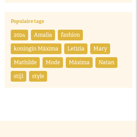
Populaire tags
2024
Amalia
fashion
koningin Máxima
Letizia
Mary
Mathilde
Mode
Máxima
Natan
stijl
style