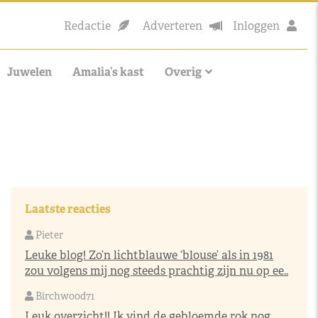
Redactie
Adverteren
Inloggen
Juwelen
Amalia’s kast
Overig
Laatste reacties
Pieter
Leuke blog! Zo’n lichtblauwe ‘blouse’ als in 1981
zou volgens mij nog steeds prachtig zijn nu op ee..
Birchwood71
Leuk overzicht!! Ik vind de gebloemde rok nog