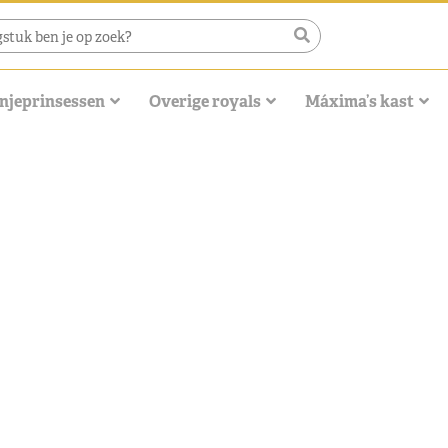
njeprinsessen
Overige royals
Máxima’s kast