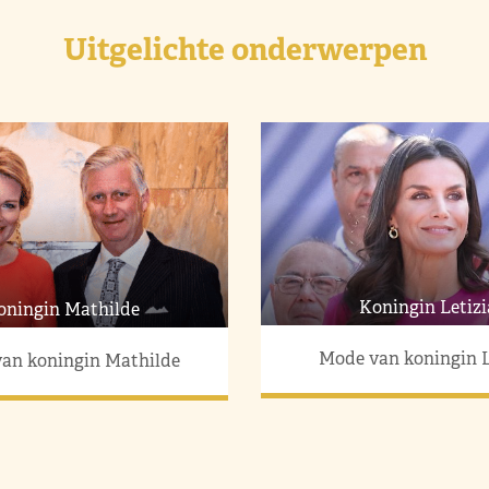
Uitgelichte onderwerpen
Koningin Letizi
oningin Mathilde
Mode van koningin L
an koningin Mathilde