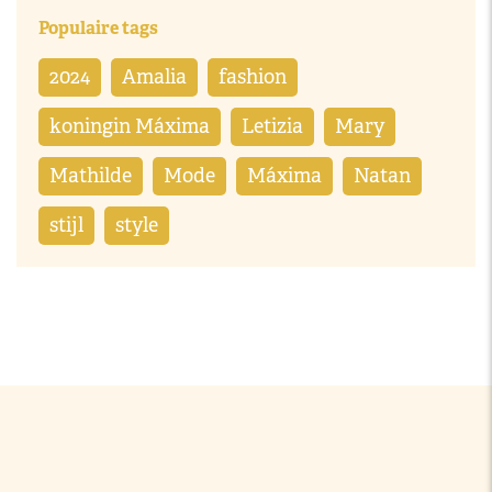
Populaire tags
2024
Amalia
fashion
koningin Máxima
Letizia
Mary
Mathilde
Mode
Máxima
Natan
stijl
style