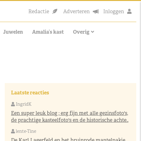
Redactie
Adverteren
Inloggen
Juwelen
Amalia’s kast
Overig
Laatste reacties
IngridK
Een super leuk blog ; erg fijn met alle gezinsfoto's,
de prachtige kasteelfoto's en de historische achte..
lente-Tine
De Karl Lagerfeld en het bruinrode mantelpakje