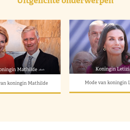
Uitgelichte onderwerpen
Koningin Letizi
oningin Mathilde
Mode van koningin L
an koningin Mathilde