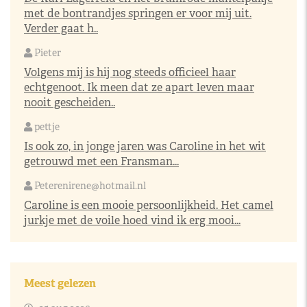
met de bontrandjes springen er voor mij uit.
Verder gaat h..
Pieter
Volgens mij is hij nog steeds officieel haar
echtgenoot. Ik meen dat ze apart leven maar
nooit gescheiden..
pettje
Is ook zo, in jonge jaren was Caroline in het wit
getrouwd met een Fransman...
Peterenirene@hotmail.nl
Caroline is een mooie persoonlijkheid. Het camel
jurkje met de voile hoed vind ik erg mooi...
Meest gelezen