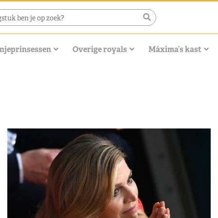
njeprinsessen
Overige royals
Máxima’s kast