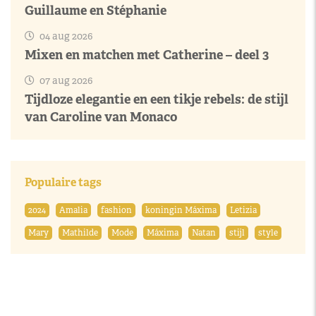
Guillaume en Stéphanie
04 aug 2026
Mixen en matchen met Catherine – deel 3
07 aug 2026
Tijdloze elegantie en een tikje rebels: de stijl
van Caroline van Monaco
Populaire tags
2024
Amalia
fashion
koningin Máxima
Letizia
Mary
Mathilde
Mode
Máxima
Natan
stijl
style