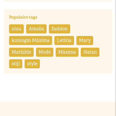
Populaire tags
2024
Amalia
fashion
koningin Máxima
Letizia
Mary
Mathilde
Mode
Máxima
Natan
stijl
style