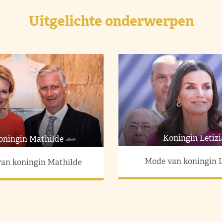
Uitgelichte onderwerpen
Koningin Letizi
oningin Mathilde
Mode van koningin L
an koningin Mathilde