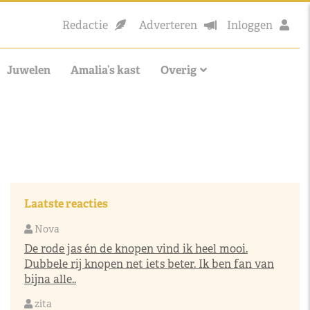
Redactie
Adverteren
Inloggen
Juwelen
Amalia’s kast
Overig
Laatste reacties
Nova
De rode jas én de knopen vind ik heel mooi.
Dubbele rij knopen net iets beter. Ik ben fan van
bijna alle..
zita