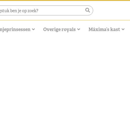
njeprinsessen
Overige royals
Máxima’s kast