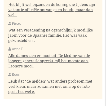
Het blijft wel bijzonder: de koning die tijdens zijn
vakantie officiële ontvangsten houdt, maar dan
wel ..
Pieter
Wat een verademing na ogenschijnlijk moeilijke
jaren voor de Spaanse familie. Het was vaak
gekunsteld en ..
Anna P.
Alle dames zien er mooi uit. De kleding van de
jongere generatie spreekt mij het meeste aan.
Leonore mooi..
Roos
Leuk dat "de meiden" wat anders proberen met
veel kleur, maar zo samen met oma op de foto
geeft het wel e..