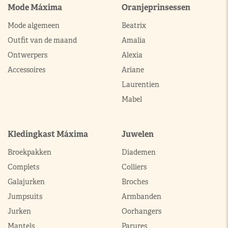
Mode Máxima
Oranjeprinsessen
Mode algemeen
Beatrix
Outfit van de maand
Amalia
Ontwerpers
Alexia
Accessoires
Ariane
Laurentien
Mabel
Kledingkast Máxima
Juwelen
Broekpakken
Diademen
Complets
Colliers
Galajurken
Broches
Jumpsuits
Armbanden
Jurken
Oorhangers
Mantels
Parures