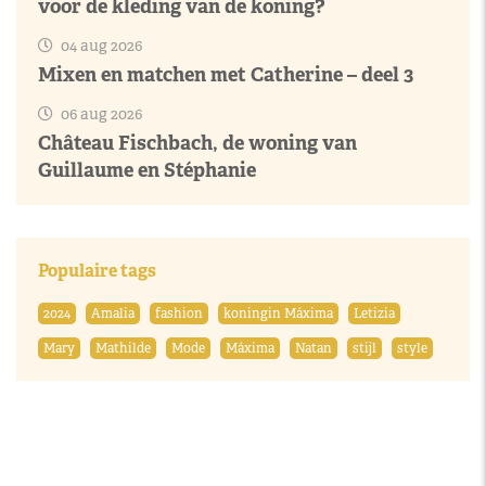
voor de kleding van de koning?
04 aug 2026
Mixen en matchen met Catherine – deel 3
06 aug 2026
Château Fischbach, de woning van
Guillaume en Stéphanie
Populaire tags
2024
Amalia
fashion
koningin Máxima
Letizia
Mary
Mathilde
Mode
Máxima
Natan
stijl
style