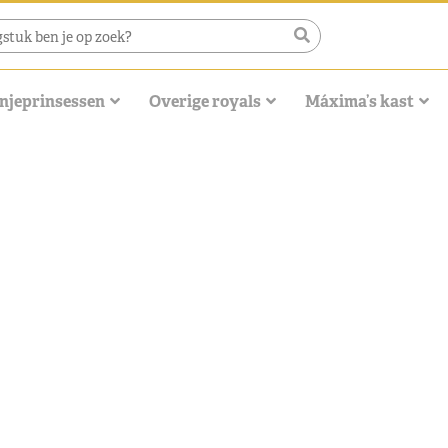
njeprinsessen
Overige royals
Máxima’s kast