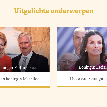
Uitgelichte onderwerpen
Koningin Letizi
oningin Mathilde
Mode van koningin L
an koningin Mathilde