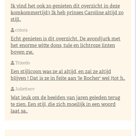
Ik vind het ook zo genieten dit overzicht in deze
komkommertijd:) Ik heb prinses Caroline altijd zo
stijl..
colora
Echt genieten is dit overzicht. De avondjurk met
het enorme witte dons, tule en lichtroze linten
boven zw..
Trixedo
Een stijlicoon was ze al altijd, en zal ze altijd
blijven ! Dat is ze in feite aan 'le Rocher' wel (tot h..
Juliette07
Wat leuk om de beelden van jaren geleden terug
te zien. Een stijl, die zich moeilijk in een woord
laat sa..