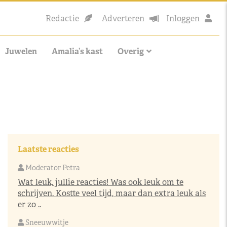
Redactie
Adverteren
Inloggen
Juwelen
Amalia’s kast
Overig
Laatste reacties
Moderator Petra
Wat leuk, jullie reacties! Was ook leuk om te
schrijven. Kostte veel tijd, maar dan extra leuk als
er zo ..
Sneeuwwitje