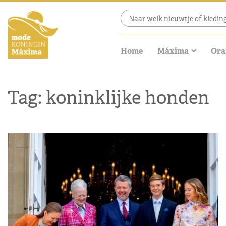
Home
Máxima
Ora
Tag: koninklijke honden