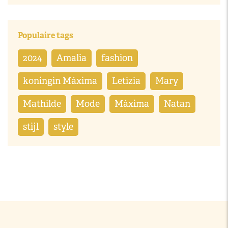
Populaire tags
2024
Amalia
fashion
koningin Máxima
Letizia
Mary
Mathilde
Mode
Máxima
Natan
stijl
style