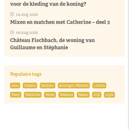
voor de kleding van de koning?
04 aug 2026
Mixen en matchen met Catherine – deel 3
06 aug 2026
Château Fischbach, de woning van
Guillaume en Stéphanie
Populaire tags
2024
Amalia
fashion
koningin Máxima
Letizia
Mary
Mathilde
Mode
Máxima
Natan
stijl
style