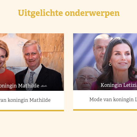
Uitgelichte onderwerpen
Koningin Letizi
oningin Mathilde
Mode van koningin L
an koningin Mathilde