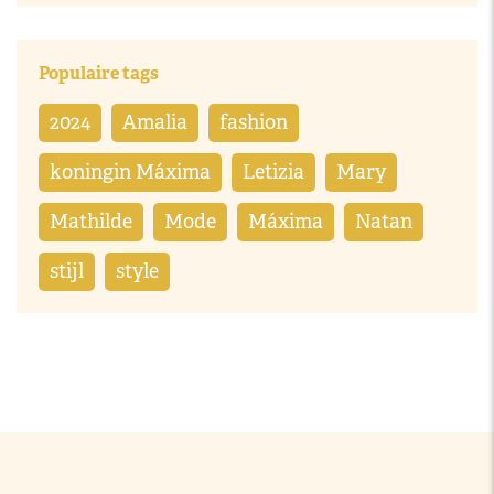
Populaire tags
2024
Amalia
fashion
koningin Máxima
Letizia
Mary
Mathilde
Mode
Máxima
Natan
stijl
style