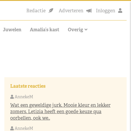
Redactie
Adverteren
Inloggen
Juwelen
Amalia’s kast
Overig
Laatste reacties
AnnekeM
Wat een geweldige jurk. Mooie kleur en lekker
zomers. Letizia heeft een goede keuze qua
oorbellen, ook we..
AnnekeM