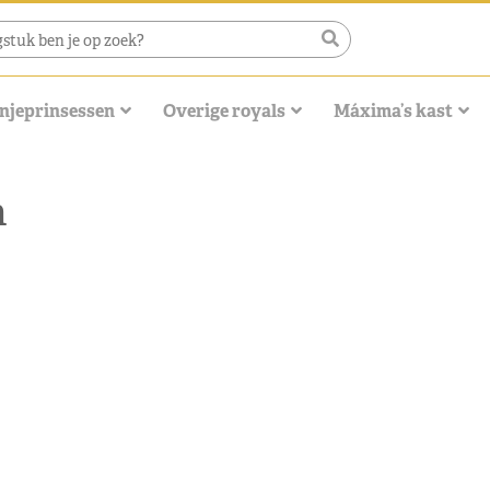
njeprinsessen
Overige royals
Máxima’s kast
n