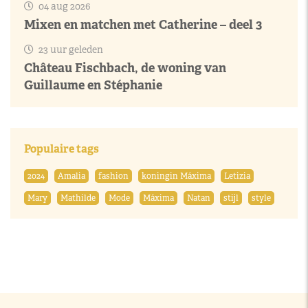
04 aug 2026
Mixen en matchen met Catherine – deel 3
23 uur geleden
Château Fischbach, de woning van
Guillaume en Stéphanie
Populaire tags
2024
Amalia
fashion
koningin Máxima
Letizia
Mary
Mathilde
Mode
Máxima
Natan
stijl
style