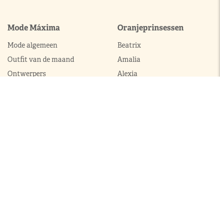
Mode Máxima
Oranjeprinsessen
Mode algemeen
Beatrix
Outfit van de maand
Amalia
Ontwerpers
Alexia
Accessoires
Ariane
Laurentien
Mabel
Kledingkast Máxima
Juwelen
Broekpakken
Diademen
Complets
Colliers
Galajurken
Broches
Jumpsuits
Armbanden