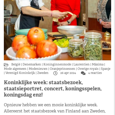
België
Denemarken
Koninginnenmode
Laurentien
Máxima
Mode algemeen
Modenieuws
Oranjeprinsessen
Overige royals
Spanje
Verenigd Koninkrijk
Zweden
26 apr 2024
4 reacties
Koninklijke week: staatsbezoek,
staatsieportret, concert, koningsspelen,
koningsdag enz!
Opnieuw hebben we een mooie koninklijke week.
Allereerst het staatsbezoek van Finland aan Zweden,