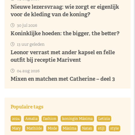
Nieuwe lezersvraag: wie zorgt er eigenlijk
voor de kleding van de koning?
30 jul 2026
Koninklijke hoeden: the bigger, the better?
13 uur geleden
Leonor verrast met ander kapsel en felle
outfit bij receptie Marivent
04 aug 2026
Mixen en matchen met Catherine – deel 3
Populaire tags
2024
Amalia
fashion
koningin Máxima
Letizia
Mary
Mathilde
Mode
Máxima
Natan
stijl
style