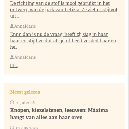
De richting van de stof is mooi gebruikt in het
ontwerp van de jurk van Letizia. Ze ziet er stijlvol
uit...
AnnaMarie
Ennn dan is nu de vraag: heeft zij slag in haar
haar en stijlt ze dat altijd of heeft ze steil haar en
he..
AnnaMarie
👌🏼..
Meest gelezen
31 jul 2026
Knopen, kiezelstenen, leeuwen: Máxima
hangt van alles aan haar oren
03 aug 2026