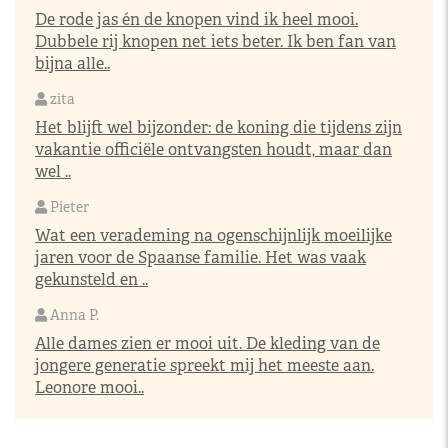
De rode jas én de knopen vind ik heel mooi.
Dubbele rij knopen net iets beter. Ik ben fan van
bijna alle..
zita
Het blijft wel bijzonder: de koning die tijdens zijn
vakantie officiële ontvangsten houdt, maar dan
wel ..
Pieter
Wat een verademing na ogenschijnlijk moeilijke
jaren voor de Spaanse familie. Het was vaak
gekunsteld en ..
Anna P.
Alle dames zien er mooi uit. De kleding van de
jongere generatie spreekt mij het meeste aan.
Leonore mooi..