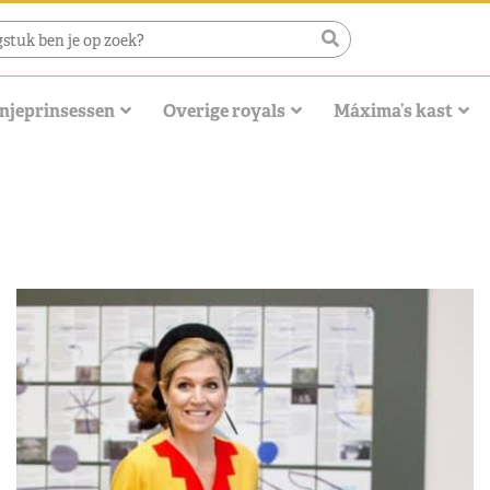
njeprinsessen
Overige royals
Máxima’s kast