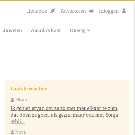
Redactie
Adverteren
Inloggen
Juwelen
Amalia’s kast
Overig
Laatste reacties
Elisah
Ik geniet ervan om ze zo met met elkaar te zien,
dat doen ze goed, als gezin, maar ook met Sonja
erbij. ..
Nova