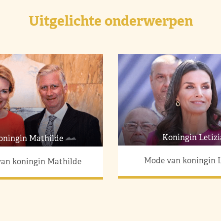
Uitgelichte onderwerpen
Koningin Letizi
oningin Mathilde
Mode van koningin L
an koningin Mathilde