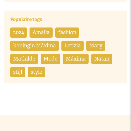
Populaire tags
2024
Amalia
fashion
koningin Máxima
Letizia
Mary
Mathilde
Mode
Máxima
Natan
stijl
style