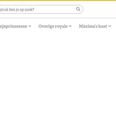
njeprinsessen
Overige royals
Máxima’s kast