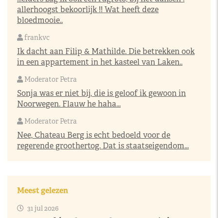
allerhoogst bekoorlijk !! Wat heeft deze
bloedmooie..
frankvc
Ik dacht aan Filip & Mathilde. Die betrekken ook
in een appartement in het kasteel van Laken..
Moderator Petra
Sonja was er niet bij, die is geloof ik gewoon in
Noorwegen. Flauw he haha...
Moderator Petra
Nee, Chateau Berg is echt bedoeld voor de
regerende groothertog. Dat is staatseigendom...
Meest gelezen
31 jul 2026