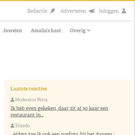
Redactie
Adverteren
Inloggen
Juwelen
Amalia’s kast
Overig
Laatste reacties
Moderator Petra
Ik heb even gekeken, daar zit al 30 kaar een
restaurant in...
Trixedo
...elders zag ik ook een rugfoto, bij het dansen :