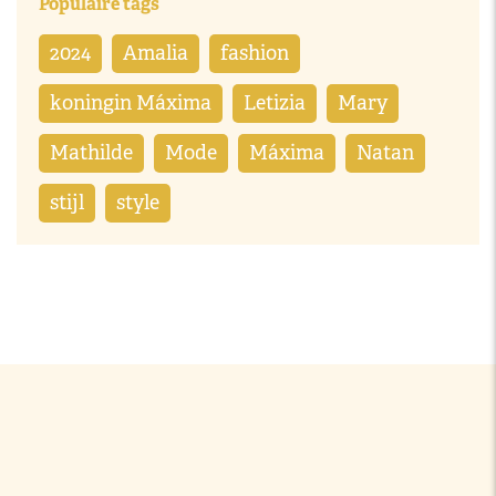
Populaire tags
2024
Amalia
fashion
koningin Máxima
Letizia
Mary
Mathilde
Mode
Máxima
Natan
stijl
style