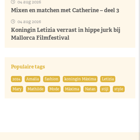
04 aug 2026
Mixen en matchen met Catherine – deel 3
04 aug 2026
Koningin Letizia verrast in hippe jurk bij
Mallorca Filmfestival
Populaire tags
2024
Amalia
fashion
koningin Máxima
Letizia
Mary
Mathilde
Mode
Máxima
Natan
stijl
style