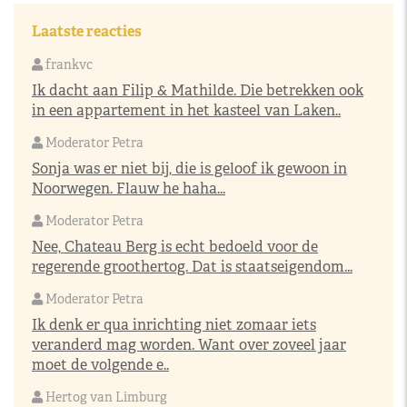
Laatste reacties
frankvc
Ik dacht aan Filip & Mathilde. Die betrekken ook
in een appartement in het kasteel van Laken..
Moderator Petra
Sonja was er niet bij, die is geloof ik gewoon in
Noorwegen. Flauw he haha...
Moderator Petra
Nee, Chateau Berg is echt bedoeld voor de
regerende groothertog. Dat is staatseigendom...
Moderator Petra
Ik denk er qua inrichting niet zomaar iets
veranderd mag worden. Want over zoveel jaar
moet de volgende e..
Hertog van Limburg