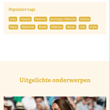
Populaire tags
2024
Amalia
fashion
koningin Máxima
Letizia
Mary
Mathilde
Mode
Máxima
Natan
stijl
style
Uitgelichte onderwerpen