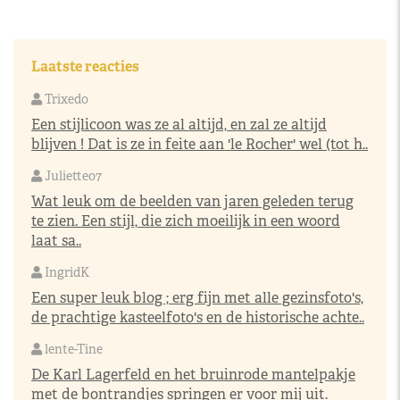
Laatste reacties
Trixedo
Een stijlicoon was ze al altijd, en zal ze altijd
blijven ! Dat is ze in feite aan 'le Rocher' wel (tot h..
Juliette07
Wat leuk om de beelden van jaren geleden terug
te zien. Een stijl, die zich moeilijk in een woord
laat sa..
IngridK
Een super leuk blog ; erg fijn met alle gezinsfoto's,
de prachtige kasteelfoto's en de historische achte..
lente-Tine
De Karl Lagerfeld en het bruinrode mantelpakje
met de bontrandjes springen er voor mij uit.