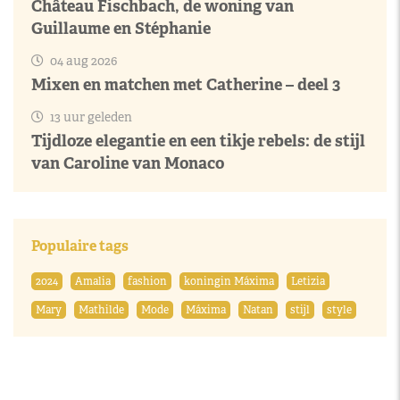
Château Fischbach, de woning van
Guillaume en Stéphanie
04 aug 2026
Mixen en matchen met Catherine – deel 3
13 uur geleden
Tijdloze elegantie en een tikje rebels: de stijl
van Caroline van Monaco
Populaire tags
2024
Amalia
fashion
koningin Máxima
Letizia
Mary
Mathilde
Mode
Máxima
Natan
stijl
style