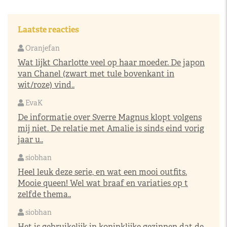
Laatste reacties
Oranjefan
Wat lijkt Charlotte veel op haar moeder. De japon
van Chanel (zwart met tule bovenkant in
wit/roze) vind..
EvaK
De informatie over Sverre Magnus klopt volgens
mij niet. De relatie met Amalie is sinds eind vorig
jaar u..
siobhan
Heel leuk deze serie, en wat een mooi outfits.
Mooie queen! Wel wat braaf en variaties op t
zelfde thema..
siobhan
Het is gebruikelijk in koninklijke gezinnen dat de