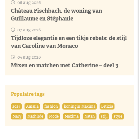
06 aug 2026
Château Fischbach, de woning van
Guillaume en Stéphanie
07 aug 2026
Tijdloze elegantie en een tikje rebels: de stijl
van Caroline van Monaco
04 aug 2026
Mixen en matchen met Catherine – deel 3
Populaire tags
2024
Amalia
fashion
koningin Máxima
Letizia
Mary
Mathilde
Mode
Máxima
Natan
stijl
style