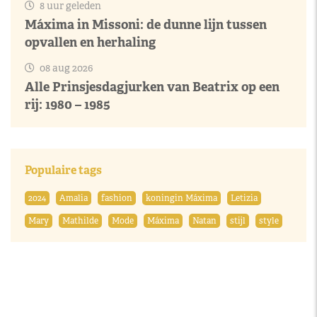
8 uur geleden
Máxima in Missoni: de dunne lijn tussen
opvallen en herhaling
08 aug 2026
Alle Prinsjesdagjurken van Beatrix op een
rij: 1980 – 1985
Populaire tags
2024
Amalia
fashion
koningin Máxima
Letizia
Mary
Mathilde
Mode
Máxima
Natan
stijl
style