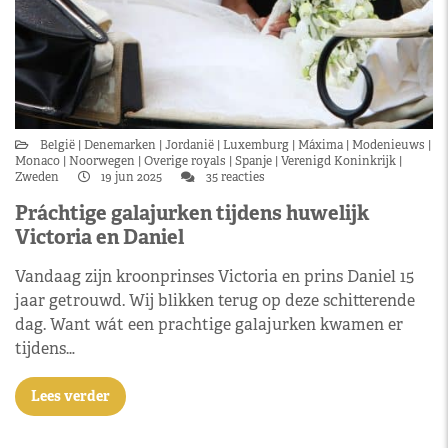
België
Denemarken
Jordanië
Luxemburg
Máxima
Modenieuws
Monaco
Noorwegen
Overige royals
Spanje
Verenigd Koninkrijk
Zweden
19 jun 2025
35 reacties
Práchtige galajurken tijdens huwelijk
Victoria en Daniel
Vandaag zijn kroonprinses Victoria en prins Daniel 15
jaar getrouwd. Wij blikken terug op deze schitterende
dag. Want wát een prachtige galajurken kwamen er
tijdens…
Lees verder