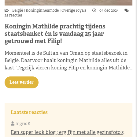
België
Koninginnenmode
Overige royals
04 dec 2024
25 reacties
Koningin Mathilde prachtig tijdens
staatsbanket én is vandaag 25 jaar
getrouwd met Filip!
Momenteel is de Sultan van Oman op staatsbezoek in
België. Daarvoor haalt koningin Mathilde alles uit de
kast. Tegelijk vieren koning Filip en koningin Mathilde…
Lees verder
Laatste reacties
IngridK
Een super leuk blog ; erg fijn met alle gezinsfoto's,