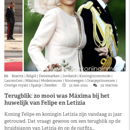
Beatrix
België
Denemarken
Jordanië
Koninginnenmode
Laurentien
Máxima
Modenieuws
Noorwegen
Oranjeprinsessen
Overige royals
Spanje
Zweden
22 mei 2025
29 reacties
Terugblik: zo mooi was Máxima bij het
huwelijk van Felipe en Letizia
Koning Felipe en koningin Letizia zijn vandaag 21 jaar
getrouwd. Dat vraagt gewoon om een terugblik op de
bruidsjapon van Letizia én op de outfits…