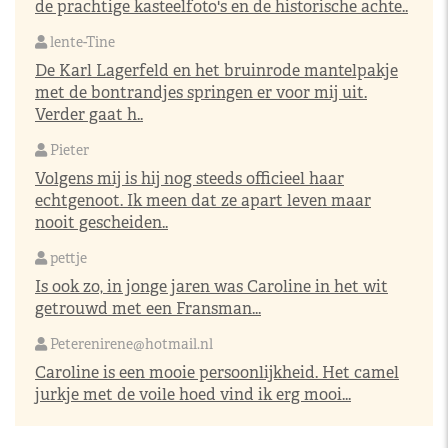
de prachtige kasteelfoto's en de historische achte..
lente-Tine
De Karl Lagerfeld en het bruinrode mantelpakje
met de bontrandjes springen er voor mij uit.
Verder gaat h..
Pieter
Volgens mij is hij nog steeds officieel haar
echtgenoot. Ik meen dat ze apart leven maar
nooit gescheiden..
pettje
Is ook zo, in jonge jaren was Caroline in het wit
getrouwd met een Fransman...
Peterenirene@hotmail.nl
Caroline is een mooie persoonlijkheid. Het camel
jurkje met de voile hoed vind ik erg mooi...