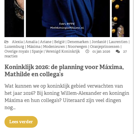
Alexia
Amalia
Ariane
België
Denemarken
Jordanië
Laurentien
Luxemburg
Máxima
Modenieuws
Noorwegen
Oranjeprinsessen
Overige royals
Spanje
Verenigd Koninkrijk
01 jan 2026
27
reacties
Koninklijk 2026: de planning voor Máxima,
Mathilde en collega’s
Wat kunnen we op koninklijk gebied verwachten van
het jaar 2026? Bij koning Willem-Alexander en koningin
Máxima en hun collega’s? Uiteraard zijn veel dingen
nog…
Lees verder