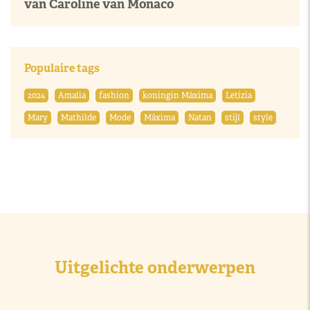
van Caroline van Monaco
Populaire tags
2024
Amalia
fashion
koningin Máxima
Letizia
Mary
Mathilde
Mode
Máxima
Natan
stijl
style
Uitgelichte onderwerpen