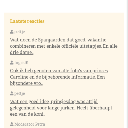
Laatste reacties
pettje
Wat doen de Spanjaarden dat goed, vakantie
combineren met enkele officiële uitstapjes. En alle
drie dame..
IngridK
Ook ik heb genoten van alle foto's van prinses
Caroline en de bijbehorende informatie. Een
bijzondere vro..
pettje
Wat een goed idee, prinsjesdag was altijd
gelegenheid voor lange jurken. Heeft überhaupt
een van de koni..
Moderator Petra