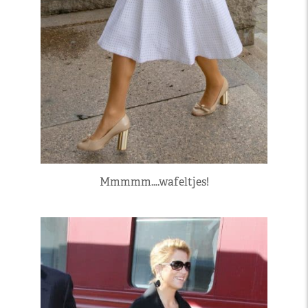
Mmmmm….wafeltjes!