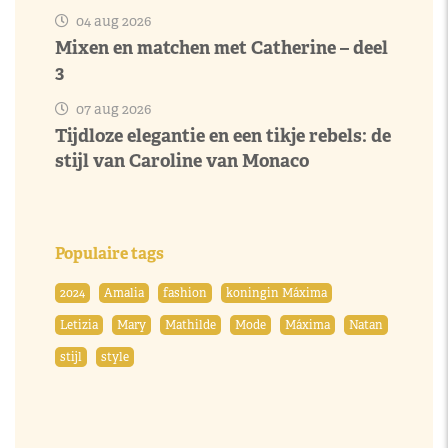
04 aug 2026
Mixen en matchen met Catherine – deel
3
07 aug 2026
Tijdloze elegantie en een tikje rebels: de
stijl van Caroline van Monaco
Populaire tags
2024
Amalia
fashion
koningin Máxima
Letizia
Mary
Mathilde
Mode
Máxima
Natan
stijl
style