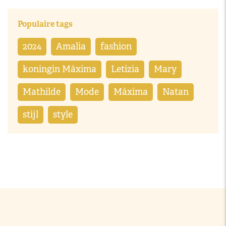
Populaire tags
2024
Amalia
fashion
koningin Máxima
Letizia
Mary
Mathilde
Mode
Máxima
Natan
stijl
style