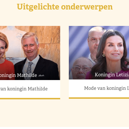
Uitgelichte onderwerpen
Koningin Letizi
oningin Mathilde
Mode van koningin L
an koningin Mathilde