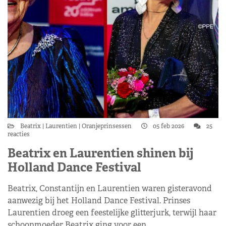
Beatrix
Laurentien
Oranjeprinsessen
05 feb 2026
25
reacties
Beatrix en Laurentien shinen bij
Holland Dance Festival
Beatrix, Constantijn en Laurentien waren gisteravond
aanwezig bij het Holland Dance Festival. Prinses
Laurentien droeg een feestelijke glitterjurk, terwijl haar
schoonmoeder Beatrix ging voor een…