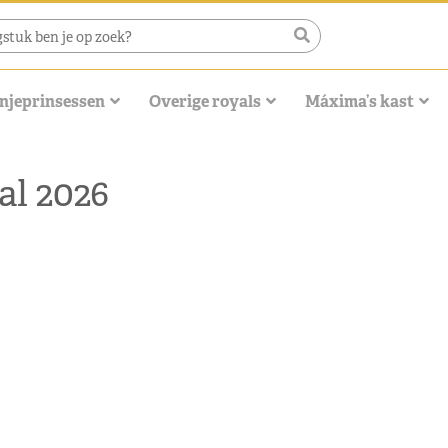
njeprinsessen
Overige royals
Máxima’s kast
al 2026