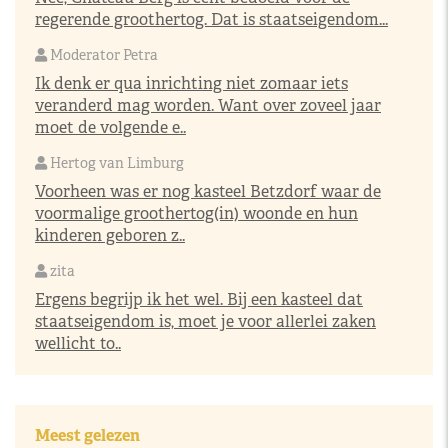
regerende groothertog. Dat is staatseigendom...
Moderator Petra
Ik denk er qua inrichting niet zomaar iets
veranderd mag worden. Want over zoveel jaar
moet de volgende e..
Hertog van Limburg
Voorheen was er nog kasteel Betzdorf waar de
voormalige groothertog(in) woonde en hun
kinderen geboren z..
zita
Ergens begrijp ik het wel. Bij een kasteel dat
staatseigendom is, moet je voor allerlei zaken
wellicht to..
Meest gelezen