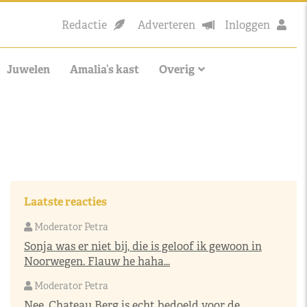
Redactie
Adverteren
Inloggen
Juwelen
Amalia’s kast
Overig
Laatste reacties
Moderator Petra
Sonja was er niet bij, die is geloof ik gewoon in
Noorwegen. Flauw he haha...
Moderator Petra
Nee, Chateau Berg is echt bedoeld voor de