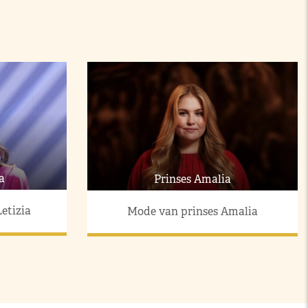
a
Prinses Amalia
etizia
Mode van prinses Amalia