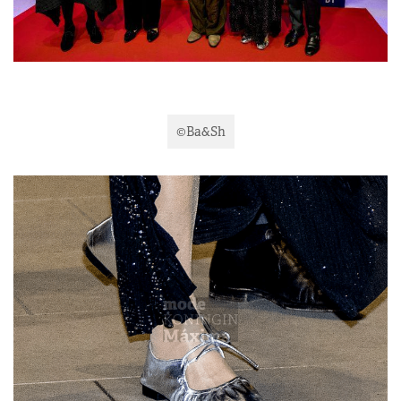
©Ba&Sh