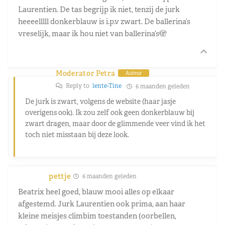
Laurentien. De tas begrijp ik niet, tenzij de jurk
heeeelllll donkerblauw is i.p.v zwart. De ballerina’s
vreselijk, maar ik hou niet van ballerina’s🫣
Moderator Petra
Auteur
Reply to
lente-Tine
6 maanden geleden
De jurk is zwart, volgens de website (haar jasje
overigens ook). Ik zou zelf ook geen donkerblauw bij
zwart dragen, maar door de glimmende veer vind ik het
toch niet misstaan bij deze look.
pettje
6 maanden geleden
Beatrix heel goed, blauw mooi alles op elkaar
afgestemd. Jurk Laurentien ook prima, aan haar
kleine meisjes climbim toestanden (oorbellen,