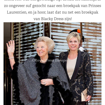
zo ongeveer suf gezocht naar een broekpak van Prinses
Laurentien, en ja hoor, laat dat nu net een broekpak
van Blacky Dress zijn!