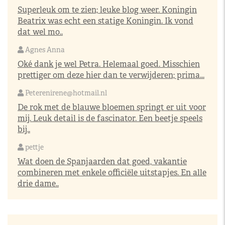
Superleuk om te zien; leuke blog weer. Koningin
Beatrix was echt een statige Koningin. Ik vond
dat wel mo..
Agnes Anna
Oké dank je wel Petra. Helemaal goed. Misschien
prettiger om deze hier dan te verwijderen; prima...
Peterenirene@hotmail.nl
De rok met de blauwe bloemen springt er uit voor
mij. Leuk detail is de fascinator. Een beetje speels
bij..
pettje
Wat doen de Spanjaarden dat goed, vakantie
combineren met enkele officiële uitstapjes. En alle
drie dame..