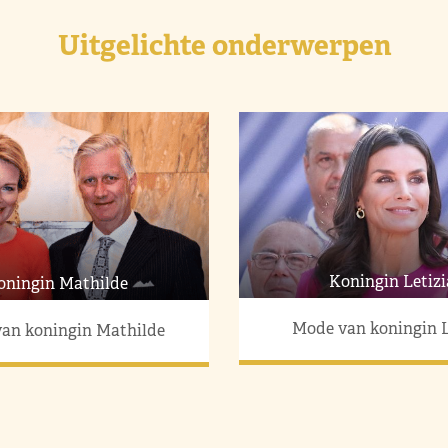
Uitgelichte onderwerpen
Koningin Letizi
oningin Mathilde
Mode van koningin L
an koningin Mathilde