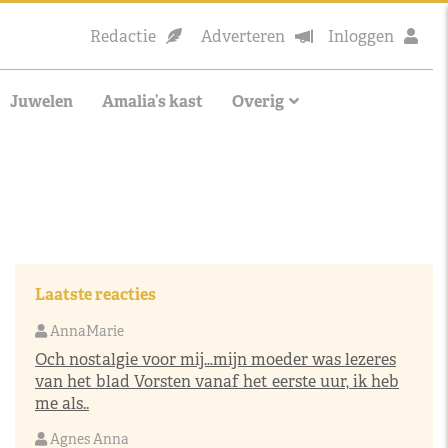
Redactie
Adverteren
Inloggen
Juwelen
Amalia’s kast
Overig
Laatste reacties
AnnaMarie
Och nostalgie voor mij…mijn moeder was lezeres
van het blad Vorsten vanaf het eerste uur, ik heb
me als..
Agnes Anna