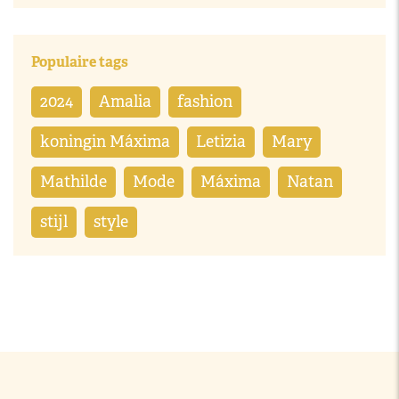
Populaire tags
2024
Amalia
fashion
koningin Máxima
Letizia
Mary
Mathilde
Mode
Máxima
Natan
stijl
style