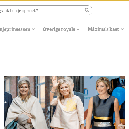
njeprinsessen
Overige royals
Máxima’s kast