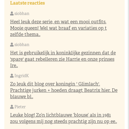
Laatste reacties
siobhan
Heel leuk deze serie, en wat een mooi outfits.
Mooie queen! Wel wat braaf en variaties op t
zelfde thema..
siobhan
Het is gebruikelijk in koninklijke gezinnen dat de
'spare' gaat rebelleren zie Harrie en onze prinses
Ire..
IngridK
Zo leuk dit blog over koningin ' Glimlach'.
Prachtige jurken + hoeden draagt Beatrix hier. De
blauwe bl..
Pieter
Leuke blog! Zo’n lichtblauwe ‘blouse’ als in 1981
zou volgens mij nog steeds prachtig zijn nu op ee..