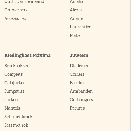
Outfit van de maand
Amalia
Ontwerpers
Alexia
Accessoires
Ariane
Laurentien
Mabel
Kledingkast Máxima
Juwelen
Broekpakken
Diademen
Complets
Colliers
Galajurken
Broches
Jumpsuits
Armbanden
Jurken
Oorhangers
Mantels
Parures
Sets met broek
Sets met rok