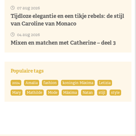
07 aug 2026
Tijdloze elegantie en een tikje rebels: de stijl
van Caroline van Monaco
04 aug 2026
Mixen en matchen met Catherine – deel 3
Populaire tags
2024
Amalia
fashion
koningin Máxima
Letizia
Mary
Mathilde
Mode
Máxima
Natan
stijl
style