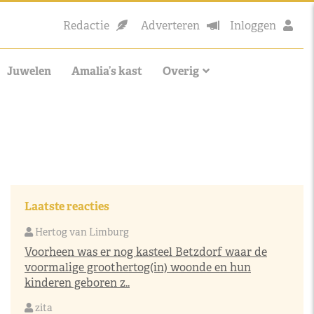
Redactie
Adverteren
Inloggen
Juwelen
Amalia’s kast
Overig
Laatste reacties
Hertog van Limburg
Voorheen was er nog kasteel Betzdorf waar de
voormalige groothertog(in) woonde en hun
kinderen geboren z..
zita