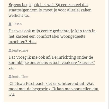
Ergens begrijp ik het wel. Bij een kasteel dat
staatseigendom is, moet je voor allerlei zaken
wellicht to..
Elisah
Dat was ook mijn eerste gedachte, je kan toch in
het kasteel een comfortabel woongedeelte
inrichten? Het..
lente-Tine
Dat vroeg ik me ook af. De inrichting onder de
koninklijke onder ons is toch vaak erg “klassiek”
=>..
lente-Tine
Château Fischbach ziet er schitterend uit. Wat
mooi met de begroeing. Ik kan me voorstellen dat
Gu..