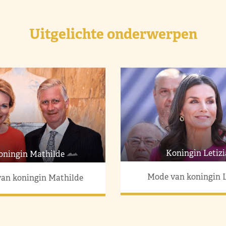
Uitgelichte onderwerpen
Koningin Letizi
oningin Mathilde
Mode van koningin L
an koningin Mathilde