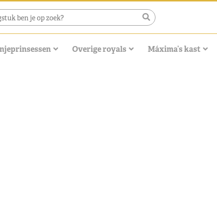
njeprinsessen
Overige royals
Máxima’s kast