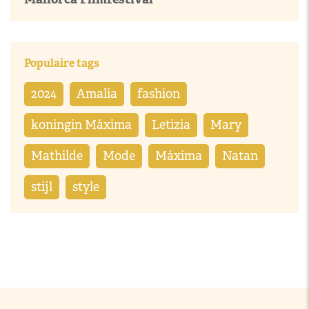
Populaire tags
2024
Amalia
fashion
koningin Máxima
Letizia
Mary
Mathilde
Mode
Máxima
Natan
stijl
style