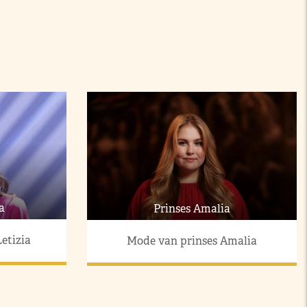
a
Prinses Amalia
etizia
Mode van prinses Amalia