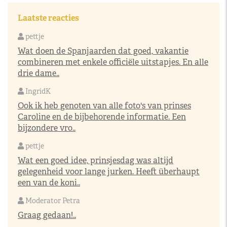
Laatste reacties
pettje
Wat doen de Spanjaarden dat goed, vakantie
combineren met enkele officiële uitstapjes. En alle
drie dame..
IngridK
Ook ik heb genoten van alle foto's van prinses
Caroline en de bijbehorende informatie. Een
bijzondere vro..
pettje
Wat een goed idee, prinsjesdag was altijd
gelegenheid voor lange jurken. Heeft überhaupt
een van de koni..
Moderator Petra
Graag gedaan!..