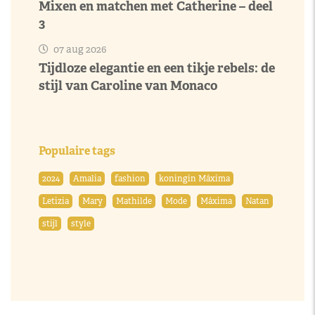
Mixen en matchen met Catherine – deel
3
07 aug 2026
Tijdloze elegantie en een tikje rebels: de
stijl van Caroline van Monaco
Populaire tags
2024
Amalia
fashion
koningin Máxima
Letizia
Mary
Mathilde
Mode
Máxima
Natan
stijl
style