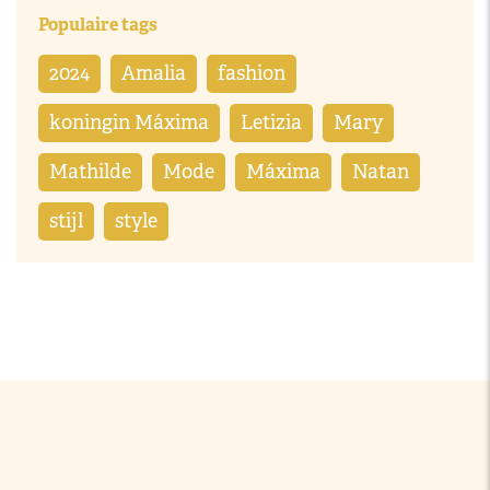
Populaire tags
2024
Amalia
fashion
koningin Máxima
Letizia
Mary
Mathilde
Mode
Máxima
Natan
stijl
style