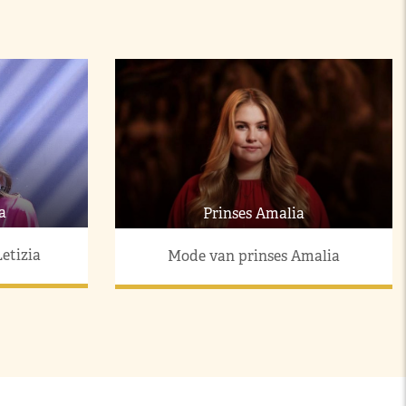
a
Prinses Amalia
etizia
Mode van prinses Amalia