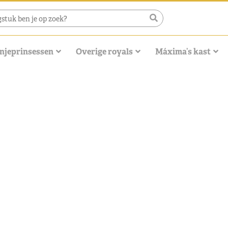
njeprinsessen
Overige royals
Máxima’s kast