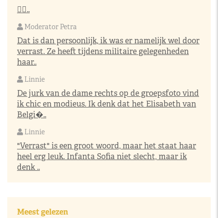
👌🏼..
Moderator Petra
Dat is dan persoonlijk, ik was er namelijk wel door
verrast. Ze heeft tijdens militaire gelegenheden
haar..
Linnie
De jurk van de dame rechts op de groepsfoto vind
ik chic en modieus. Ik denk dat het Elisabeth van
Belgi�..
Linnie
"Verrast" is een groot woord, maar het staat haar
heel erg leuk. Infanta Sofia niet slecht, maar ik
denk ..
Meest gelezen