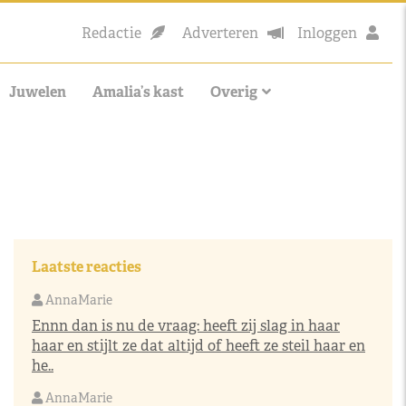
Redactie
Adverteren
Inloggen
Juwelen
Amalia’s kast
Overig
Laatste reacties
AnnaMarie
Ennn dan is nu de vraag: heeft zij slag in haar
haar en stijlt ze dat altijd of heeft ze steil haar en
he..
AnnaMarie