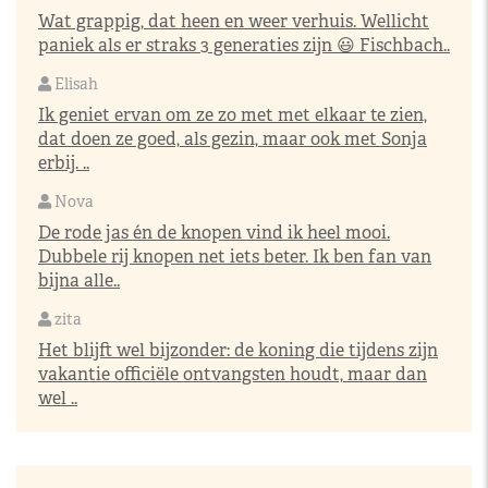
Wat grappig, dat heen en weer verhuis. Wellicht
paniek als er straks 3 generaties zijn 😃 Fischbach..
Elisah
Ik geniet ervan om ze zo met met elkaar te zien,
dat doen ze goed, als gezin, maar ook met Sonja
erbij. ..
Nova
De rode jas én de knopen vind ik heel mooi.
Dubbele rij knopen net iets beter. Ik ben fan van
bijna alle..
zita
Het blijft wel bijzonder: de koning die tijdens zijn
vakantie officiële ontvangsten houdt, maar dan
wel ..