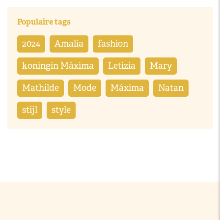
Populaire tags
2024
Amalia
fashion
koningin Máxima
Letizia
Mary
Mathilde
Mode
Máxima
Natan
stijl
style