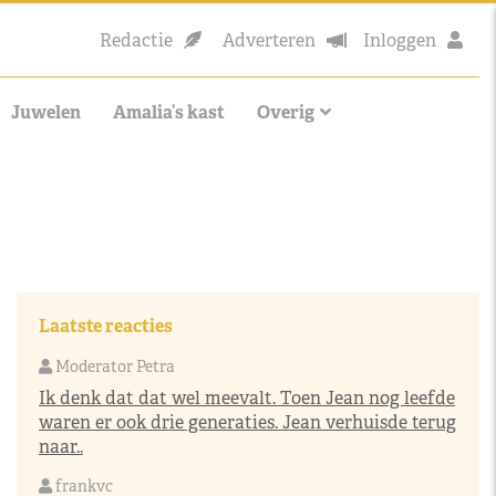
Redactie
Adverteren
Inloggen
Juwelen
Amalia’s kast
Overig
Laatste reacties
Moderator Petra
Ik denk dat dat wel meevalt. Toen Jean nog leefde
waren er ook drie generaties. Jean verhuisde terug
naar..
frankvc