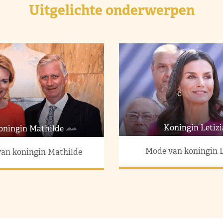
Uitgelichte onderwerpen
Koningin Letizi
oningin Mathilde
Mode van koningin L
an koningin Mathilde