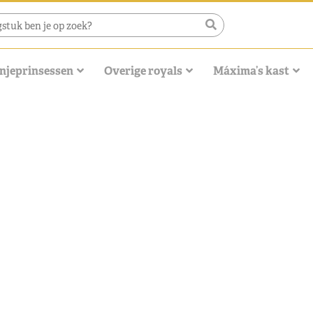
njeprinsessen
Overige royals
Máxima’s kast