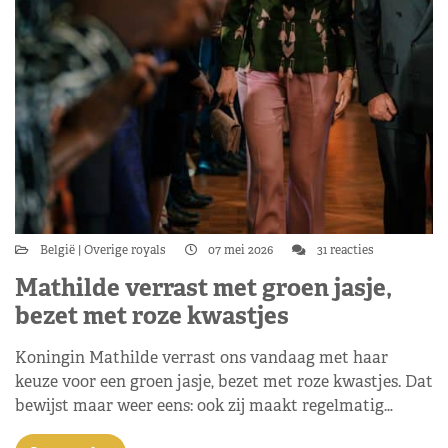
België
Overige royals
07 mei 2026
31 reacties
Mathilde verrast met groen jasje,
bezet met roze kwastjes
Koningin Mathilde verrast ons vandaag met haar
keuze voor een groen jasje, bezet met roze kwastjes. Dat
bewijst maar weer eens: ook zij maakt regelmatig…