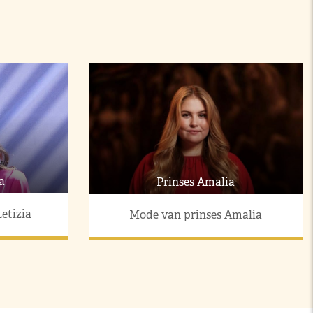
a
Prinses Amalia
etizia
Mode van prinses Amalia