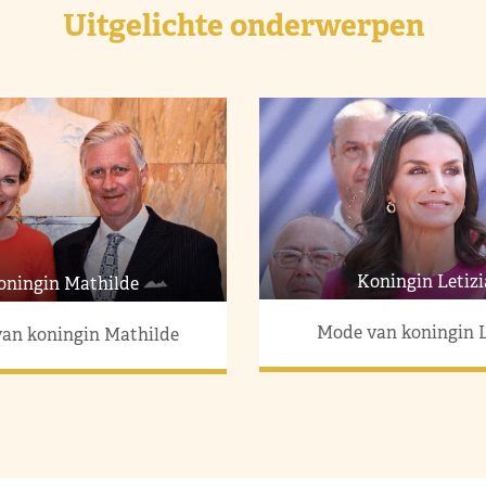
Uitgelichte onderwerpen
Koningin Letizi
oningin Mathilde
Mode van koningin L
an koningin Mathilde