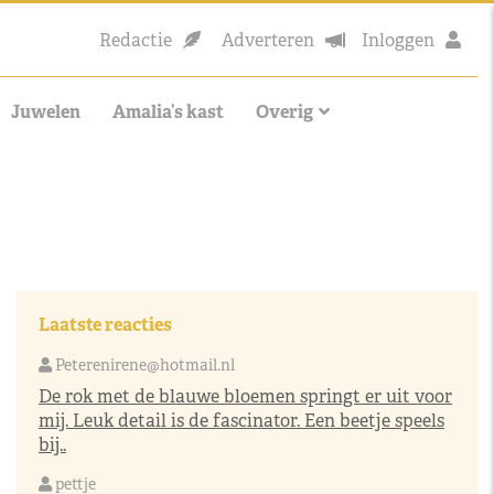
Redactie
Adverteren
Inloggen
Juwelen
Amalia’s kast
Overig
Laatste reacties
Peterenirene@hotmail.nl
De rok met de blauwe bloemen springt er uit voor
mij. Leuk detail is de fascinator. Een beetje speels
bij..
pettje