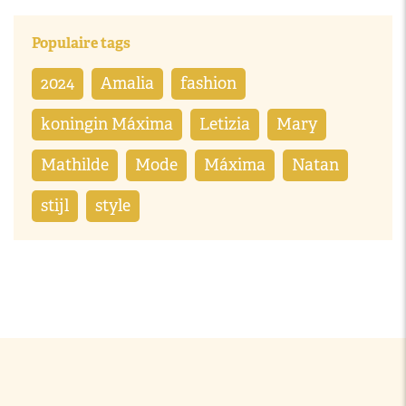
Populaire tags
2024
Amalia
fashion
koningin Máxima
Letizia
Mary
Mathilde
Mode
Máxima
Natan
stijl
style