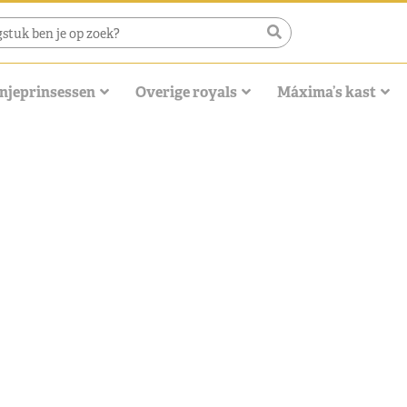
njeprinsessen
Overige royals
Máxima’s kast