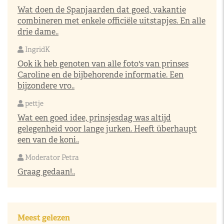
Wat doen de Spanjaarden dat goed, vakantie
combineren met enkele officiële uitstapjes. En alle
drie dame..
IngridK
Ook ik heb genoten van alle foto's van prinses
Caroline en de bijbehorende informatie. Een
bijzondere vro..
pettje
Wat een goed idee, prinsjesdag was altijd
gelegenheid voor lange jurken. Heeft überhaupt
een van de koni..
Moderator Petra
Graag gedaan!..
Meest gelezen