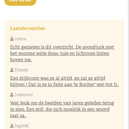
Lees verder
Laatste reacties
colora
Echt genieten is dit overzicht. De avondjurk met
het enorme witte dons, tule en lichtroze linten
boven zw..
Trixedo
Een stijlicoon was ze al altijd, en zal ze altijd
blijven ! Dat is ze in feite aan 'le Rocher' wel (tot h..
Juliette07
Wat leuk om de beelden van jaren geleden terug
te zien. Een stijl, die zich moeilijk in een woord
laat sa..
IngridK