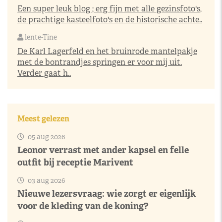
Een super leuk blog ; erg fijn met alle gezinsfoto's,
de prachtige kasteelfoto's en de historische achte..
lente-Tine
De Karl Lagerfeld en het bruinrode mantelpakje
met de bontrandjes springen er voor mij uit.
Verder gaat h..
Meest gelezen
05 aug 2026
Leonor verrast met ander kapsel en felle
outfit bij receptie Marivent
03 aug 2026
Nieuwe lezersvraag: wie zorgt er eigenlijk
voor de kleding van de koning?