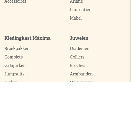
Accessoires
Ariane
Laurentien
Mabel
Kledingkast Máxima
Juwelen
Broekpakken
Diademen
Complets
Colliers
Galajurken
Broches
Jumpsuits
Armbanden
Jurken
Oorhangers
Mantels
Parures
Sets met broek
Sets met rok