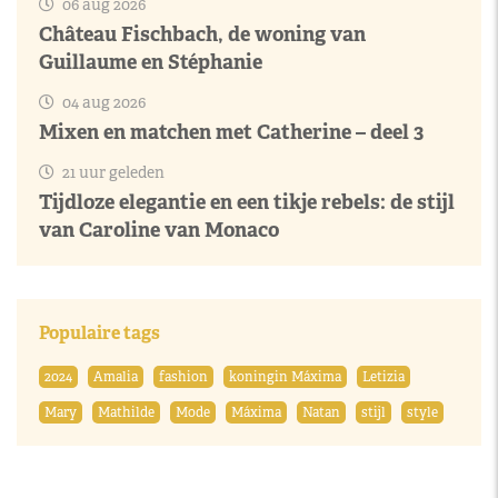
06 aug 2026
Château Fischbach, de woning van
Guillaume en Stéphanie
04 aug 2026
Mixen en matchen met Catherine – deel 3
21 uur geleden
Tijdloze elegantie en een tikje rebels: de stijl
van Caroline van Monaco
Populaire tags
2024
Amalia
fashion
koningin Máxima
Letizia
Mary
Mathilde
Mode
Máxima
Natan
stijl
style