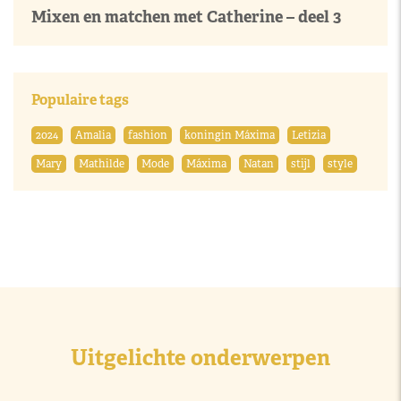
Mixen en matchen met Catherine – deel 3
Populaire tags
2024
Amalia
fashion
koningin Máxima
Letizia
Mary
Mathilde
Mode
Máxima
Natan
stijl
style
Uitgelichte onderwerpen