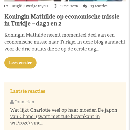
België
Overige royals
11 mei 2026
23 reacties
Koningin Mathilde op economische missie
in Turkije – dag 1 en 2
Koningin Mathilde neemt momenteel deel aan een
economische missie naar Turkije. In deze blog aandacht
voor de drie outfits die ze op de eerste dag…
Lees verder
Laatste reacties
Oranjefan
Wat lijkt Charlotte veel op haar moeder. De japon
van Chanel (zwart met tule bovenkant in
wit/roze) vind..