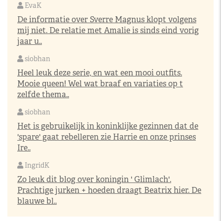
EvaK
De informatie over Sverre Magnus klopt volgens
mij niet. De relatie met Amalie is sinds eind vorig
jaar u..
siobhan
Heel leuk deze serie, en wat een mooi outfits.
Mooie queen! Wel wat braaf en variaties op t
zelfde thema..
siobhan
Het is gebruikelijk in koninklijke gezinnen dat de
'spare' gaat rebelleren zie Harrie en onze prinses
Ire..
IngridK
Zo leuk dit blog over koningin ' Glimlach'.
Prachtige jurken + hoeden draagt Beatrix hier. De
blauwe bl..