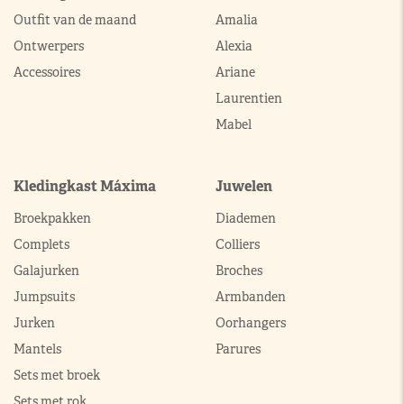
Outfit van de maand
Amalia
Ontwerpers
Alexia
Accessoires
Ariane
Laurentien
Mabel
Kledingkast Máxima
Juwelen
Broekpakken
Diademen
Complets
Colliers
Galajurken
Broches
Jumpsuits
Armbanden
Jurken
Oorhangers
Mantels
Parures
Sets met broek
Sets met rok