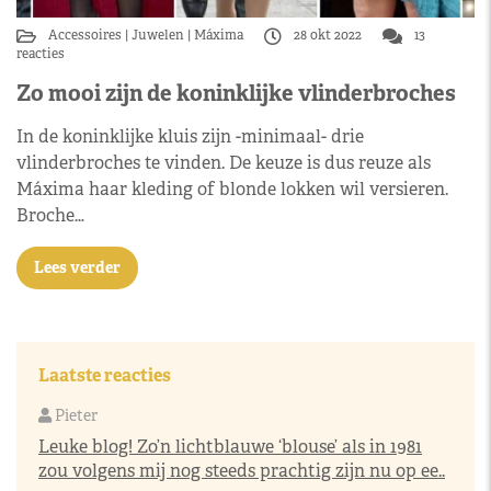
Accessoires
Juwelen
Máxima
28 okt 2022
13
reacties
Zo mooi zijn de koninklijke vlinderbroches
In de koninklijke kluis zijn -minimaal- drie
vlinderbroches te vinden. De keuze is dus reuze als
Máxima haar kleding of blonde lokken wil versieren.
Broche…
Lees verder
Laatste reacties
Pieter
Leuke blog! Zo’n lichtblauwe ‘blouse’ als in 1981
zou volgens mij nog steeds prachtig zijn nu op ee..