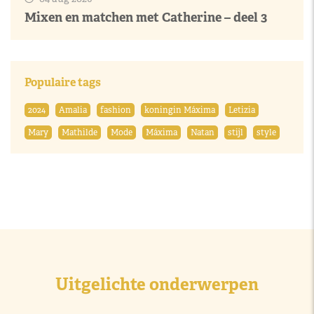
Mixen en matchen met Catherine – deel 3
Populaire tags
2024
Amalia
fashion
koningin Máxima
Letizia
Mary
Mathilde
Mode
Máxima
Natan
stijl
style
Uitgelichte onderwerpen