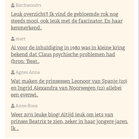
Birchwood71
Leuk overzicht!! Ik vind de gebloemde rok nog
steeds mooi, ook leuk met de fascinator. En haar
kenmerkend..
mart
Al voor de inhuldiging in 1980 was in kleine kring
bekend dat Claus psychische problemen had
(bron: 'Beat..
Agnes Anna
Wat maken de prinsessen Leonoor van Spanje (20)
en Ingrid Alexandra van Noorwegen (22) allebei
een evenwi..
Anne-Roos
Weer zo'n leuke blog! Altijd leuk om iets van
prinses Beatrix te zien, zeker in haar jongere jaren.
Ik ..