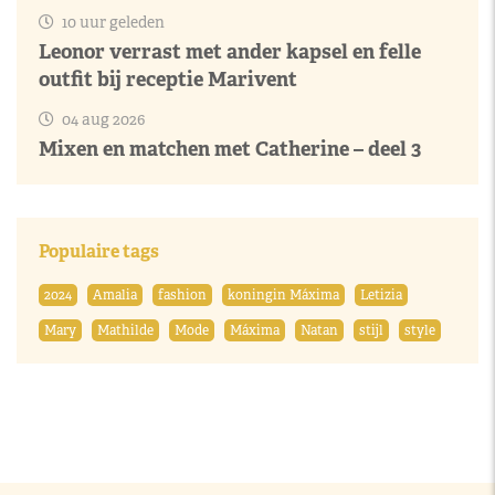
10 uur geleden
Leonor verrast met ander kapsel en felle
outfit bij receptie Marivent
04 aug 2026
Mixen en matchen met Catherine – deel 3
Populaire tags
2024
Amalia
fashion
koningin Máxima
Letizia
Mary
Mathilde
Mode
Máxima
Natan
stijl
style